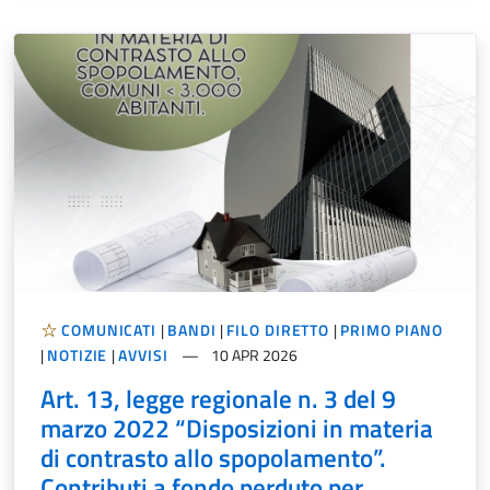
COMUNICATI
|
BANDI
|
FILO DIRETTO
|
PRIMO PIANO
|
NOTIZIE
|
AVVISI
10 APR 2026
Art. 13, legge regionale n. 3 del 9
marzo 2022 “Disposizioni in materia
di contrasto allo spopolamento”.
Contributi a fondo perduto per