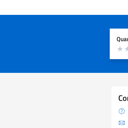
Quan
Valuta d
Valuta
Va
Co