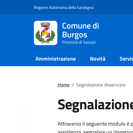
Regione Autonoma della Sardegna
Comune di
Burgos
Provincia di Sassari
Amministrazione
Novità
Servi
Home
/
Segnalazione disservizio
Segnalazione
Attraverso il seguente modulo è p
assistenza, segnalare un disserv