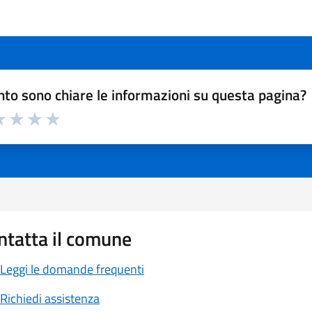
to sono chiare le informazioni su questa pagina?
a 1 a 5 stelle la pagina
 1 stelle su 5
luta 2 stelle su 5
Valuta 3 stelle su 5
Valuta 4 stelle su 5
Valuta 5 stelle su 5
ntatta il comune
Leggi le domande frequenti
Richiedi assistenza