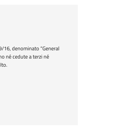
679/16, denominato “General
no né cedute a terzi né
lto.