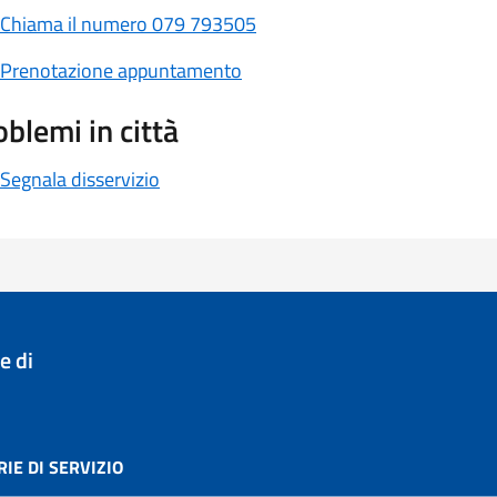
Chiama il numero 079 793505
Prenotazione appuntamento
oblemi in città
Segnala disservizio
 di
IE DI SERVIZIO