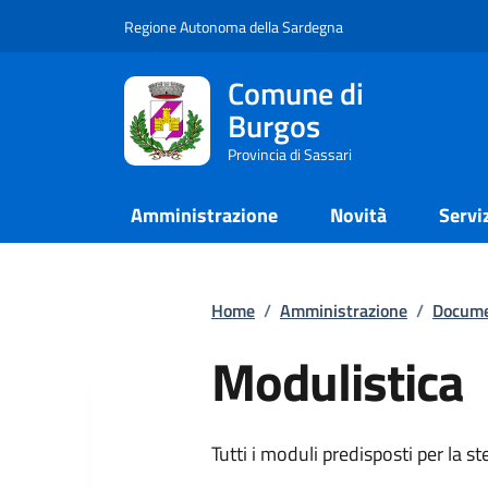
Regione Autonoma della Sardegna
Comune di
Burgos
Provincia di Sassari
Amministrazione
Novità
Servi
Home
/
Amministrazione
/
Docume
Modulistica
Tutti i moduli predisposti per la s