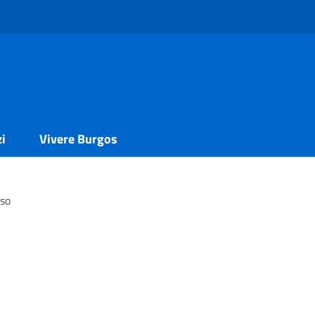
zi
Vivere Burgos
so