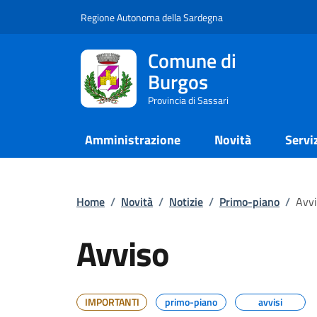
Regione Autonoma della Sardegna
Comune di
Burgos
Provincia di Sassari
Amministrazione
Novità
Servi
Home
/
Novità
/
Notizie
/
Primo-piano
/
Avvi
Avviso
IMPORTANTI
primo-piano
avvisi