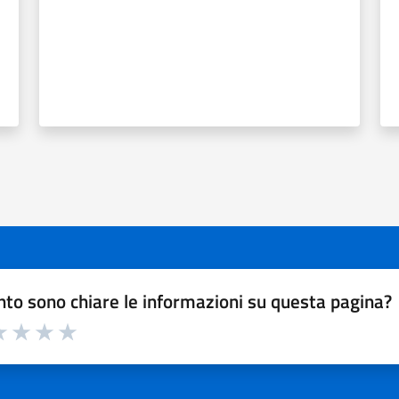
to sono chiare le informazioni su questa pagina?
a 1 a 5 stelle la pagina
 1 stelle su 5
luta 2 stelle su 5
Valuta 3 stelle su 5
Valuta 4 stelle su 5
Valuta 5 stelle su 5