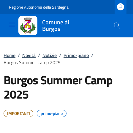
Regione Autonoma della Sardegna
Comune di
Burgos
Home
/
Novità
/
Notizie
/
Primo-piano
/
Burgos Summer Camp 2025
Burgos Summer Camp
2025
IMPORTANTI
primo-piano