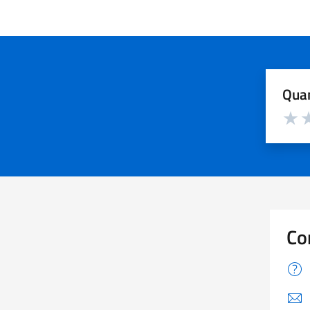
Quan
Valuta d
Valuta
Va
Co