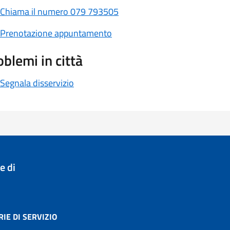
Chiama il numero 079 793505
Prenotazione appuntamento
oblemi in città
Segnala disservizio
 di
IE DI SERVIZIO