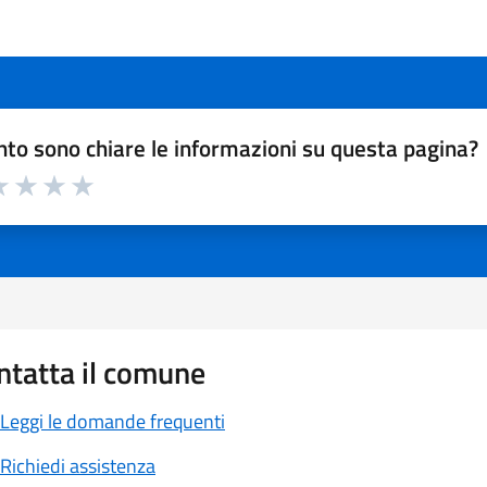
to sono chiare le informazioni su questa pagina?
a 1 a 5 stelle la pagina
 1 stelle su 5
luta 2 stelle su 5
Valuta 3 stelle su 5
Valuta 4 stelle su 5
Valuta 5 stelle su 5
ntatta il comune
Leggi le domande frequenti
Richiedi assistenza