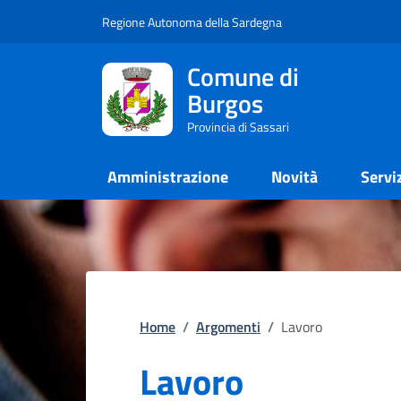
Regione Autonoma della Sardegna
Comune di
Burgos
Provincia di Sassari
Amministrazione
Novità
Servi
Home
/
Argomenti
/
Lavoro
Lavoro